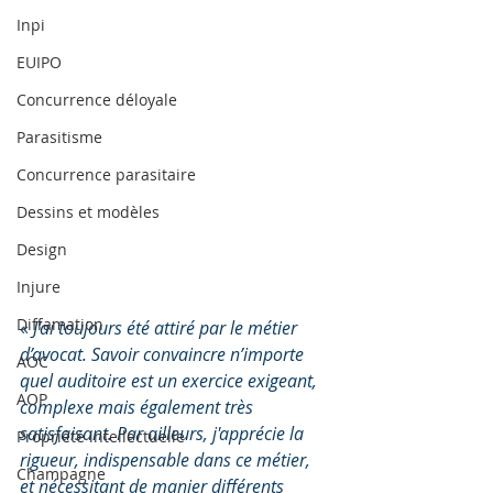
Inpi
EUIPO
Concurrence déloyale
Parasitisme
Concurrence parasitaire
Dessins et modèles
Design
Injure
Diffamation
« 
J’ai toujours été attiré par le métier 
d’avocat. Savoir convaincre n’importe 
AOC
quel auditoire est un exercice exigeant, 
AOP
complexe mais également très 
satisfaisant. Par ailleurs, j'apprécie la 
Propriété intellectuelle
rigueur, indispensable dans ce métier, 
Champagne
et nécessitant de manier différents 