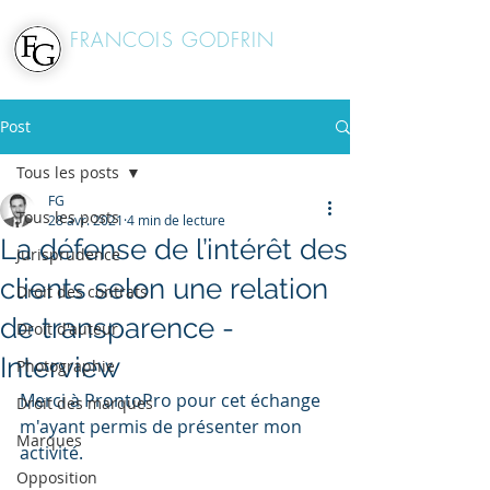
FRANCOIS
GODFRIN
Avocat à la Cour
Post
Tous les posts
FG
Tous les posts
28 avr. 2021
4 min de lecture
La défense de l’intérêt des
Jurisprudence
clients selon une relation
Droit des contrats
de transparence -
Droit d'auteur
Interview
Photographie
Merci à ProntoPro pour cet échange 
Droit des marques
m'ayant permis de présenter mon 
Marques
activité.
Opposition