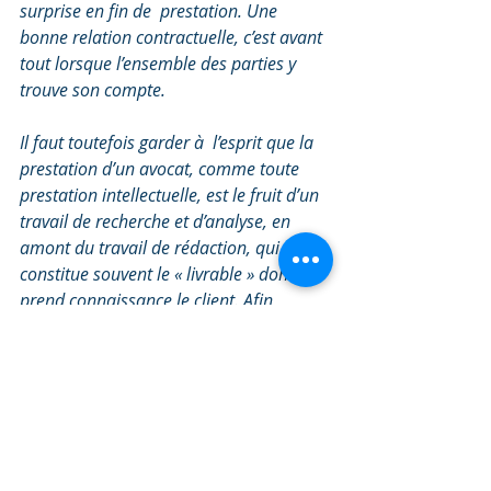
surprise en fin de  prestation. Une 
bonne relation contractuelle, c’est avant 
tout lorsque l’ensemble des parties y 
trouve son compte. 
Il faut toutefois garder à  l’esprit que la 
prestation d’un avocat, comme toute 
prestation intellectuelle, est le fruit d’un 
travail de recherche et d’analyse, en 
amont du travail de rédaction, qui 
constitue souvent le « livrable » dont 
prend connaissance le client. Afin 
d’assurer la plus grande transparence 
possible auprès de mes clients, je leur 
adresse le détail du temps passé sur 
chaque étape de mon travail. 
Il est également important de faire la 
différence entre le travail d'un avocat, 