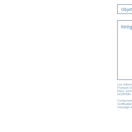
Les inform
François G
Elles son
GODFRIN.
Conformém
rectificat
message à 