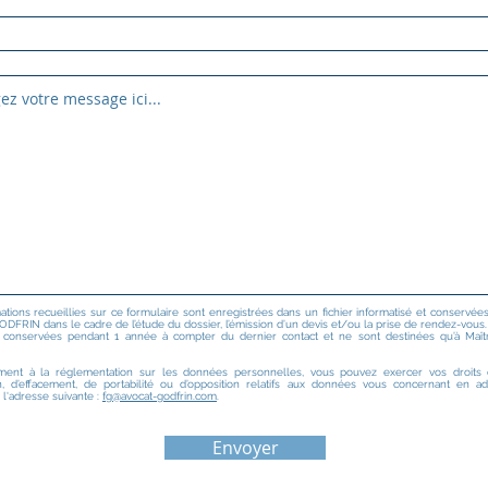
ations recueillies sur ce formulaire sont enregistrées dans un fichier informatisé et conservée
ODFRIN dans le cadre de l’étude du dossier, l’émission d’un devis et/ou la prise de rendez-vous.
t conservées pendant 1 année à compter du dernier contact et ne sont destinées qu’à Maît
ent à la réglementation sur les données personnelles, vous pouvez exercer vos droits d
ion, d’effacement, de portabilité ou d’opposition relatifs aux données vous concernant en a
l'adresse suivante :
fg@avocat-godfrin.com
.
Envoyer