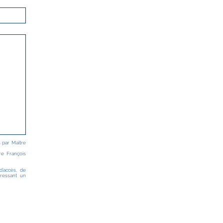
s par Maître
re François
’accès, de
dressant un