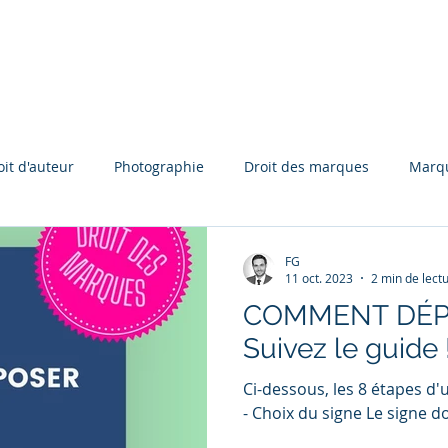
oit d'auteur
Photographie
Droit des marques
Marq
Parasitisme
Concurrence parasitaire
Dessins et m
FG
11 oct. 2023
2 min de lect
COMMENT DÉP
Propriété intellectuelle
Champagne
Déchéance
Suivez le guide 
Ci-dessous, les 8 étapes d
- Choix du signe Le signe doi