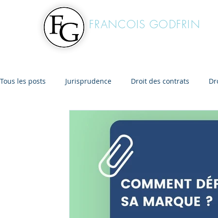
FRANCOIS
GODFRIN
Avocat à la Cour
Tous les posts
Jurisprudence
Droit des contrats
Dr
Opposition
Inpi
EUIPO
Concurrence déloyale
Design
Injure
Diffamation
AOC
AOP