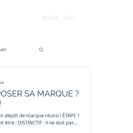
ACCUEIL
BLOG
ues
odèles
ure
OSER SA MARQUE ?
Site internet
!
'un dépôt de marque réussi ! ÉTAPE 1
t être : DISTINCTIF : il ne doit pas...